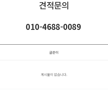
견적문의
010-4688-0089
글쓴이
게시물이 없습니다.