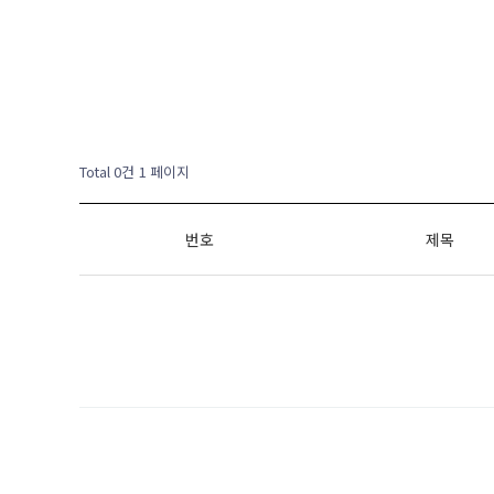
Total 0건
1 페이지
번호
제목